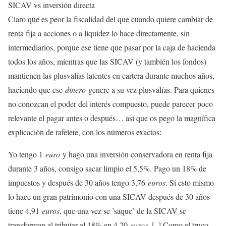
SICAV vs inversión directa
Claro que es peor la fiscalidad del que cuando quiere cambiar de
renta fija a acciones o a liquidez lo hace directamente, sin
intermediarios, porque ese tiene que pasar por la caja de hacienda
todos los años, mientras que las SICAV (y también los fondos)
mantienen las plusvalías latentes en cartera durante muchos años,
haciendo que ese
dinero
genere a su vez plusvalías. Para quienes
no conozcan el poder del interés compuesto, puede parecer poco
relevante el pagar antes o después… así que os pego la magnífica
explicación de rafelete, con los números exactos:
Yo tengo 1
euro
y hago una inversión conservadora en renta fija
durante 3 años, consigo sacar limpio el 5,5%. Pago un 18% de
impuestos y después de 30 años tengo 3,76
euros
. Si esto mismo
lo hace un gran patrimonio con una SICAV después de 30 años
tiene 4,91
euros
, que una vez se ’saque’ de la SICAV se
transforman al tributar al 18% en 4,20
euros
. [..] Como el truco