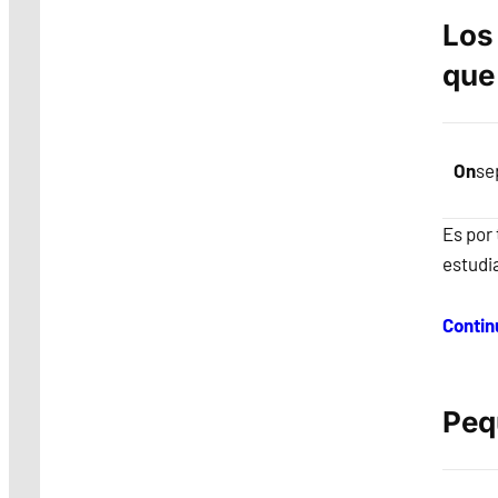
Los
que
On
se
Es por 
estudia
Contin
Peq