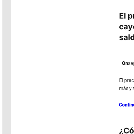
El p
cay
sald
On
se
El pre
más y 
Contin
¿Có