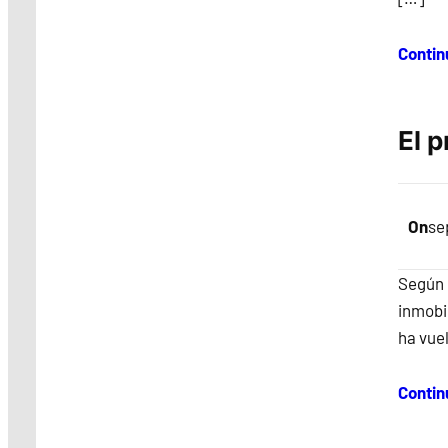
Contin
El p
On
se
Según e
inmobil
ha vuel
Contin