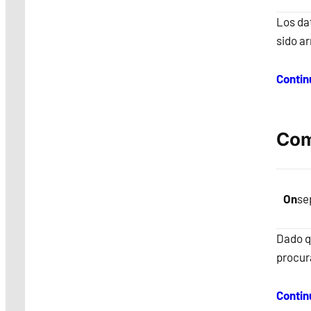
Los da
sido ar
Contin
Com
On
se
Dado q
procur
Contin