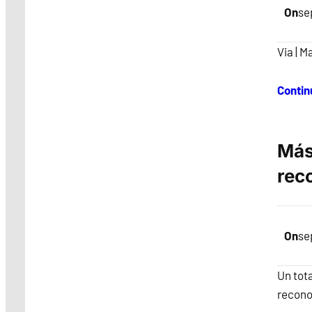
On
se
Via | M
Contin
Más
rec
On
se
Un tot
reconoc