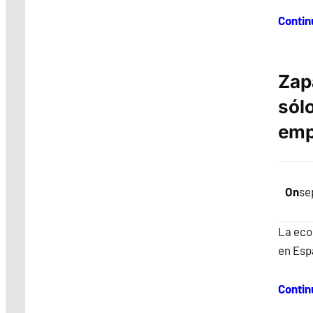
Contin
Zap
sól
emp
On
se
La eco
en Esp
Contin