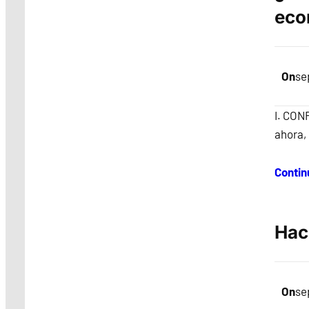
eco
On
se
I. CON
ahora,
Contin
Hac
On
se