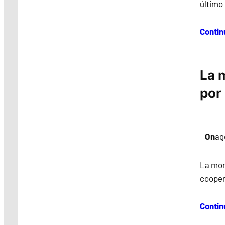
último
Contin
La 
por
On
ag
La mor
cooper
Contin