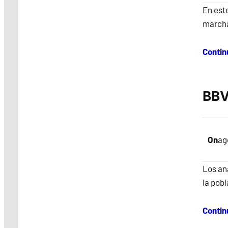
En este
marcha
Contin
BBV
On
ag
Los ana
la pob
Contin