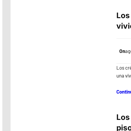
Los
viv
On
ag
Los cr
una vi
Contin
Los
piso