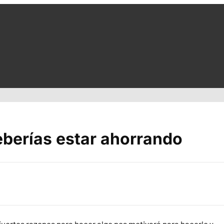
eberías estar ahorrando
 fuertes razones para hacer algo nos motivará para hacerlo y