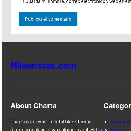
Guarda mi nombre, correo electrónico y web en es
Mileuristas.com
About Charta
Categor
Charta is an experimental block theme
Economí
featuring a classic two column layout with a
Humor