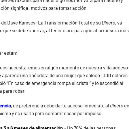
ción significa: motivos para tomar acción.
ro de Dave Ramsey: La Transformación Total de su
Dinero
, ya
las que se debe ahorrar, al tener claro para que ahorrar será más
ar están:
odos necesitaremos en algún momento de nuestra vida acceso
ey aparece una anécdota de una mujer que colocó 1000 dólares
ibió “En caso de emergencia rompa el cristal” y lo escondió al
a para robar.
encia
, de preferencia debe darte acceso inmediato al
dinero
e
 mismo y no usarlo para comprar cosas por impulso.
a 3 a 6 meses de alimentación
.- Un 78% de las personas