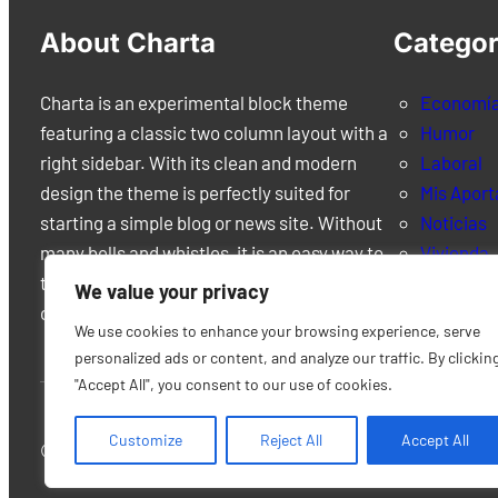
About Charta
Categor
Charta is an experimental block theme
Economí
featuring a classic two column layout with a
Humor
right sidebar. With its clean and modern
Laboral
design the theme is perfectly suited for
Mis Aport
starting a simple blog or news site. Without
Noticias
many bells and whistles, it is an easy way to
Vivienda
try out the new Full Site Editing experience
We value your privacy
of WordPress.
We use cookies to enhance your browsing experience, serve
personalized ads or content, and analyze our traffic. By clickin
"Accept All", you consent to our use of cookies.
Customize
Reject All
Accept All
© 2022 Mileuristas.com