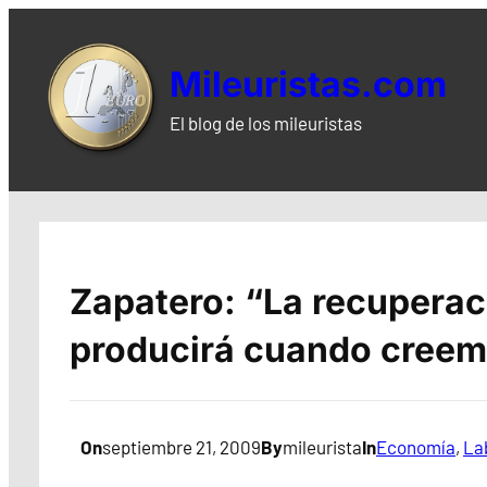
Saltar
al
Mileuristas.com
contenido
El blog de los mileuristas
Zapatero: “La recuperac
producirá cuando cree
On
septiembre 21, 2009
By
mileurista
In
Economía
, 
La